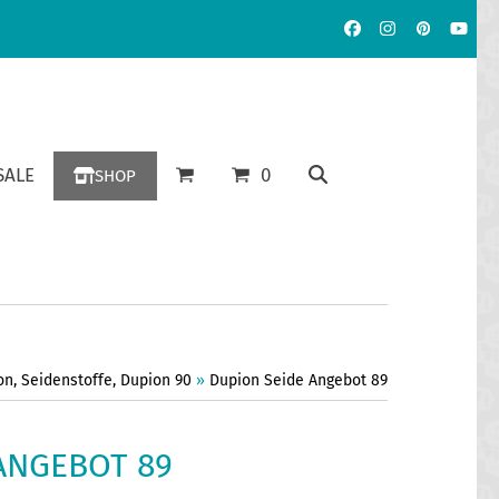
Facebook
Instagram
Pinterest
YouT
ALE
0
SHOP
on
,
Seidenstoffe
,
Dupion 90
»
Dupion Seide Angebot 89
ANGEBOT 89