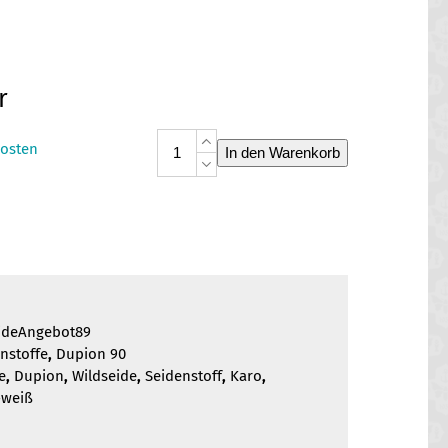
r
Dupion
osten
In den Warenkorb
Seide
Angebot
89
Menge
ideAngebot89
nstoffe
,
Dupion 90
e
,
Dupion
,
Wildseide
,
Seidenstoff
,
Karo
,
-weiß