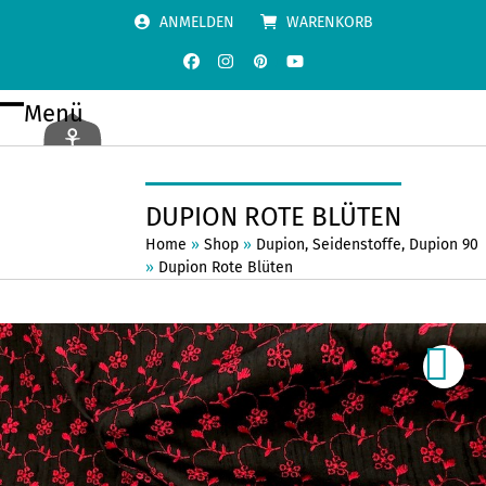
Skip
ANMELDEN
WARENKORB
to
content
Facebook
Instagram
Pinterest
YouTube
Menü
Open
Close
mobile
mobile
menu
menu
DUPION ROTE BLÜTEN
Home
»
Shop
»
Dupion
,
Seidenstoffe
,
Dupion 90
»
Dupion Rote Blüten