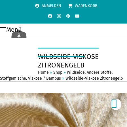
Skip
ANMELDEN
WARENKORB
to
content
Facebook
Instagram
Pinterest
YouTube
Menü
Open
Close
mobile
mobile
menu
menu
WILDSEIDE-VISKOSE
ZITRONENGELB
Home
»
Shop
»
Wildseide
,
Andere Stoffe
,
Stoffgemische
,
Viskose / Bambus
»
Wildseide-Viskose Zitronengelb