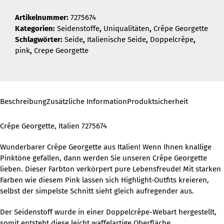
Artikelnummer:
7275674
Kategorien:
Seidenstoffe
,
Uniqualitäten
,
Crêpe Georgette
Schlagwörter:
Seide
,
Italienische Seide
,
Doppelcrêpe
,
pink
,
Crepe Georgette
Beschreibung
Zusätzliche Information
Produktsicherheit
Crêpe Georgette, Italien 7275674
Wunderbarer Crêpe Georgette aus Italien! Wenn Ihnen knallige
Pinktöne gefallen, dann werden Sie unseren Crêpe Georgette
lieben. Dieser Farbton verkörpert pure Lebensfreude! Mit starken
Farben wie diesem Pink lassen sich Highlight-Outfits kreieren,
selbst der simpelste Schnitt sieht gleich aufregender aus.
Der Seidenstoff wurde in einer Doppelcrêpe-Webart hergestellt,
somit entsteht diese leicht waffelartige Oberfläche.