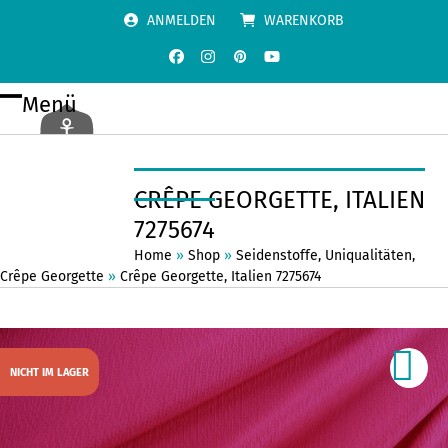
Skip
ANMELDEN
WARENKORB
to
content
Facebook
Instagram
Pinterest
YouTube
Menü
Open
Close
mobile
mobile
menu
menu
CRÊPE GEORGETTE, ITALIEN
7275674
Home
»
Shop
»
Seidenstoffe
,
Uniqualitäten
,
Crêpe Georgette
»
Crêpe Georgette, Italien 7275674
NICHT IM LAGER