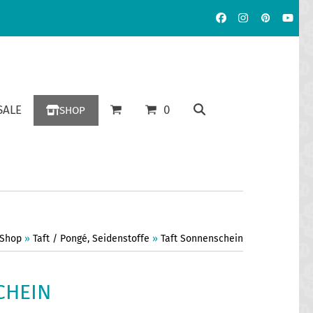
Facebook
Instagram
Pinterest
YouT
ALE
0
SHOP
Shop
»
Taft / Pongé
,
Seidenstoffe
»
Taft Sonnenschein
CHEIN