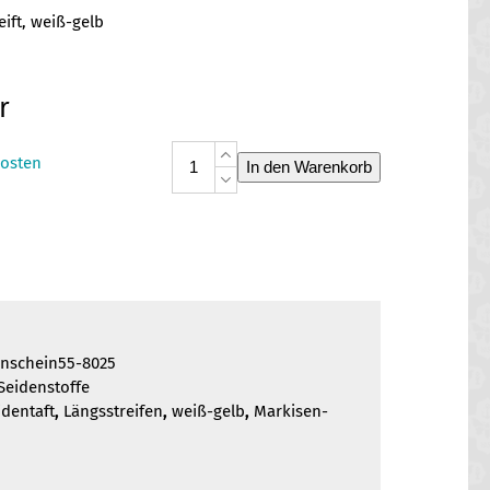
eift, weiß-gelb
r
Taft
osten
In den Warenkorb
Sonnenschein
Menge
enschein55-8025
Seidenstoffe
identaft
,
Längsstreifen
,
weiß-gelb
,
Markisen-