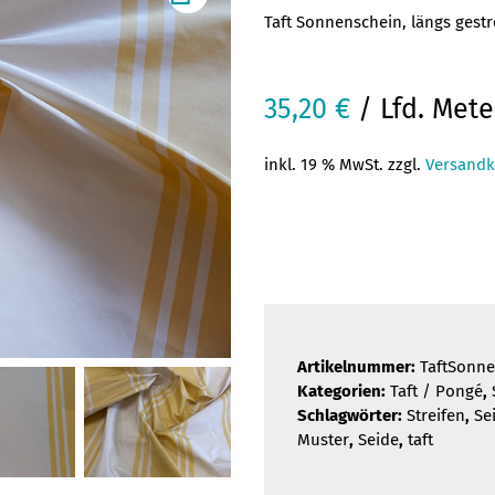
Taft Sonnenschein, längs gestr
35,20
€
/ Lfd. Mete
inkl. 19 % MwSt. zzgl.
Versandk
Artikelnummer:
TaftSonn
Kategorien:
Taft / Pongé
,
Schlagwörter:
Streifen
,
Se
Muster
,
Seide
,
taft