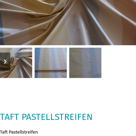
previous
next
slide
slide
TAFT PASTELLSTREIFEN
Taft Pastellstreifen