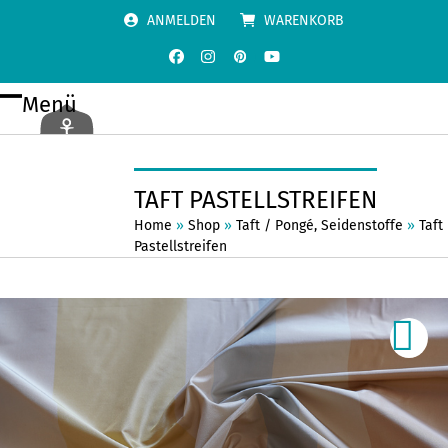
Skip
ANMELDEN
WARENKORB
to
content
Facebook
Instagram
Pinterest
YouTube
Menü
Open
Close
mobile
mobile
menu
menu
TAFT PASTELLSTREIFEN
Home
»
Shop
»
Taft / Pongé
,
Seidenstoffe
»
Taft
Pastellstreifen