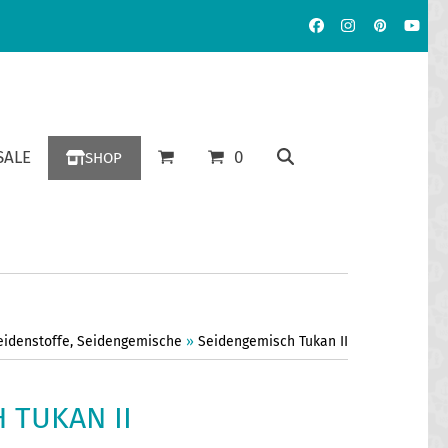
Facebook
Instagram
Pinterest
YouT
ALE
0
SHOP
eidenstoffe
,
Seidengemische
»
Seidengemisch Tukan II
 TUKAN II