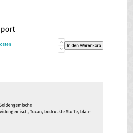
pport
Seidengemisch
osten
In den Warenkorb
Tukan
II
Menge
k
Seidengemische
eidengemisch
,
Tucan
,
bedruckte Stoffe
,
blau-