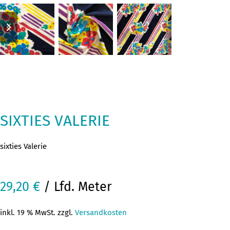
previous
next
slide
slide
SIXTIES VALERIE
sixties Valerie
29,20
€
/ Lfd. Meter
inkl. 19 % MwSt. zzgl.
Versandkosten