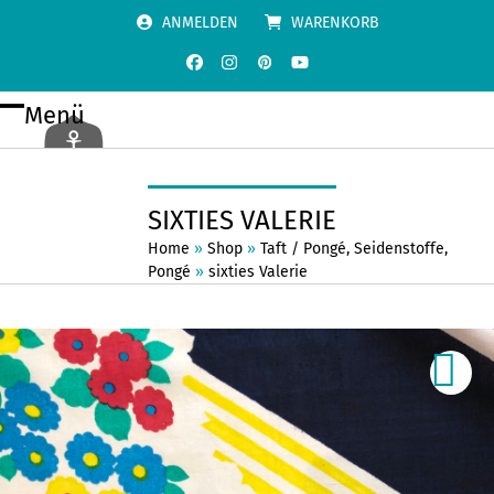
Skip
ANMELDEN
WARENKORB
to
content
Facebook
Instagram
Pinterest
YouTube
Menü
Open
Close
mobile
mobile
menu
menu
SIXTIES VALERIE
Home
»
Shop
»
Taft / Pongé
,
Seidenstoffe
,
Pongé
»
sixties Valerie