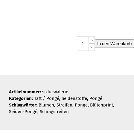
sixties
In den Warenkorb
Valerie
Menge
Artikelnummer:
sixtiesValerie
Kategorien:
Taft / Pongé
,
Seidenstoffe
,
Pongé
Schlagwörter:
Blumen
,
Streifen
,
Ponge
,
Blütenprint
,
Seiden-Pongé
,
Schrägstreifen