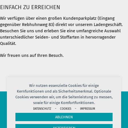
EINFACH ZU ERREICHEN
Wir verfügen über einen großen Kundenparkplatz (Eingang
gegenüber Rebhuhnweg 83) direkt vor unserem Ladengeschäft.
Besuchen Sie uns und erleben Sie eine umfangreiche Auswahl
unterschiedlicher Seiden- und Stoffarten in hervorragender
Qualität.
Wir freuen uns auf Ihren Besuch.
Wir nutzen essenzielle Cookies für einige
Kernfunktionen und als Sicherheitsmerkmal. Optionale
Cookies verwenden wir, um die Seitenleistung zu messen,
sowie für einige Komfortfunktionen.
-
-
© 2026 PORT OF SILK
DATENSCHUTZ
COOKIES
IMPRESSUM
IMPRESSUM
AGB
DATENSCHUTZ
VERSAND
KONTAKT
ABLEHNEN
COOKIES
JOBS
HERSTELLERINFORMATION
WIDERRUF