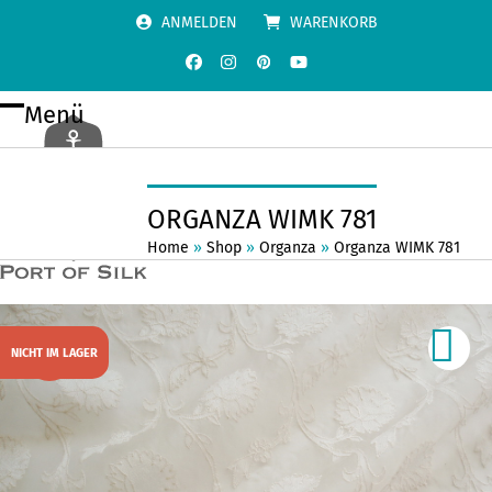
Skip
ANMELDEN
WARENKORB
to
content
Facebook
Instagram
Pinterest
YouTube
Menü
Open
Close
mobile
mobile
menu
menu
ORGANZA WIMK 781
Home
»
Shop
»
Organza
»
Organza WIMK 781
NICHT IM LAGER
SALE