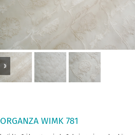
previous
next
slide
slide
ORGANZA WIMK 781