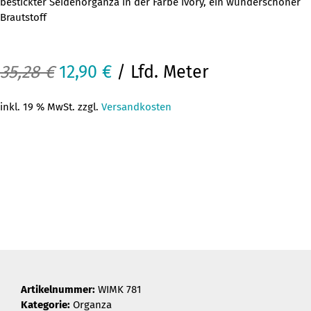
bestickter Seidenorganza in der Farbe ivory, ein wunderschöner
Brautstoff
Ursprünglicher
Aktueller
35,28
€
12,90
€
/ Lfd. Meter
Preis
Preis
inkl. 19 % MwSt. zzgl.
Versandkosten
war:
ist:
35,28 €
12,90 €.
Artikelnummer:
WIMK 781
Kategorie:
Organza