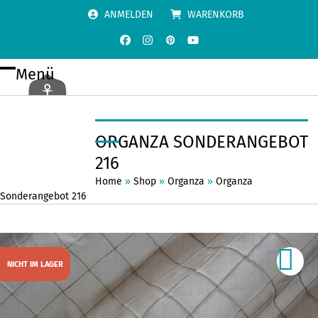
Skip
ANMELDEN
WARENKORB
to
content
Facebook
Instagram
Pinterest
YouTube
Menü
Open
Close
mobile
mobile
menu
menu
ORGANZA SONDERANGEBOT
216
Home
»
Shop
»
Organza
»
Organza
Sonderangebot 216
NICHT IM LAGER