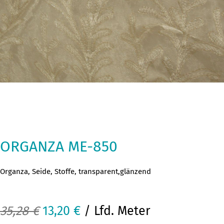
ORGANZA ME-850
Organza, Seide, Stoffe, transparent,glänzend
Ursprünglicher
Aktueller
35,28
€
13,20
€
/ Lfd. Meter