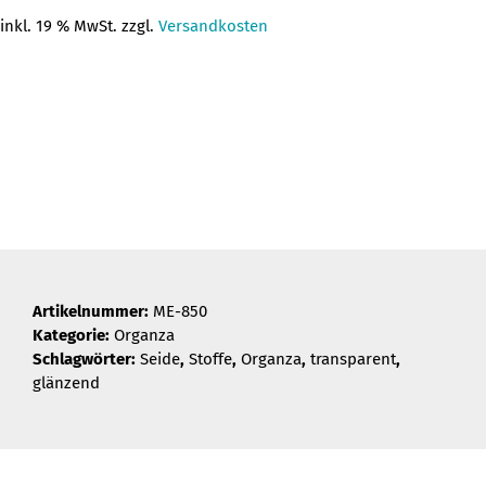
Preis
Preis
inkl. 19 % MwSt. zzgl.
Versandkosten
war:
ist:
35,28 €
13,20 €.
Artikelnummer:
ME-850
Kategorie:
Organza
Schlagwörter:
Seide
,
Stoffe
,
Organza
,
transparent
,
glänzend