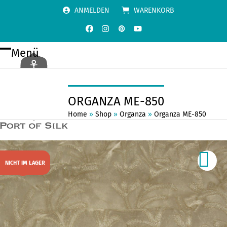
Skip
ANMELDEN
WARENKORB
to
content
Facebook
Instagram
Pinterest
YouTube
Menü
Open
Close
mobile
mobile
menu
menu
ORGANZA ME-850
Home
»
Shop
»
Organza
»
Organza ME-850
NICHT IM LAGER
SALE