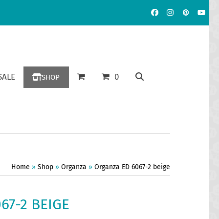
Facebook
Instagram
Pinterest
YouT
ALE
0
SHOP
Home
»
Shop
»
Organza
»
Organza ED 6067-2 beige
67-2 BEIGE