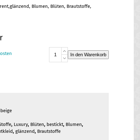
arent,glänzend, Blumen, Blüten, Brautstoffe,
r
Organza
osten
In den Warenkorb
ED
6067-
2
beige
Menge
 beige
Stoffe
,
Luxury
,
Blüten
,
bestickt
,
Blumen
,
tkleid
,
glänzend
,
Brautstoffe