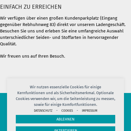
EINFACH ZU ERREICHEN
Wir verfügen über einen großen Kundenparkplatz (Eingang
gegenüber Rebhuhnweg 83) direkt vor unserem Ladengeschäft.
Besuchen Sie uns und erleben Sie eine umfangreiche Auswahl
unterschiedlicher Seiden- und Stoffarten in hervorragender
Qualität.
Wir freuen uns auf Ihren Besuch.
Wir nutzen essenzielle Cookies für einige
Kernfunktionen und als Sicherheitsmerkmal. Optionale
Cookies verwenden wir, um die Seitenleistung zu messen,
sowie für einige Komfortfunktionen.
© 2026 PORT OF SILK
-
-
DATENSCHUTZ
COOKIES
IMPRESSUM
IMPRESSUM
AGB
DATENSCHUTZ
VERSAND
KONTAKT
ABLEHNEN
COOKIES
JOBS
HERSTELLERINFORMATION
WIDERRUF
AKZEPTIEREN