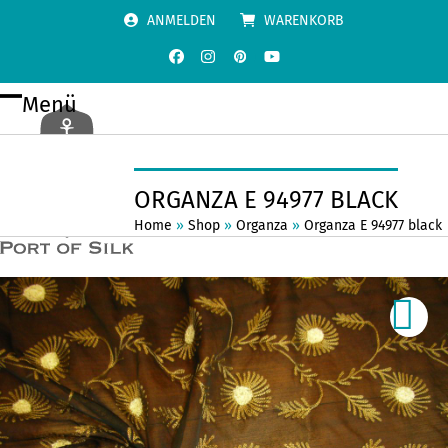
Skip
ANMELDEN
WARENKORB
to
content
Facebook
Instagram
Pinterest
YouTube
Menü
Open
Close
mobile
mobile
menu
menu
ORGANZA E 94977 BLACK
Home
»
Shop
»
Organza
»
Organza E 94977 black