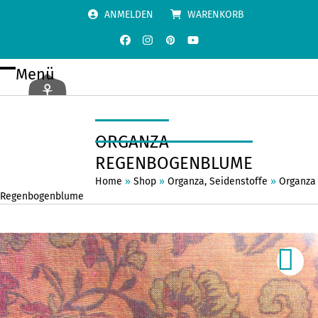
Skip
ANMELDEN
WARENKORB
to
content
Facebook
Instagram
Pinterest
YouTube
Menü
Open
Close
mobile
mobile
menu
menu
ORGANZA
REGENBOGENBLUME
Home
»
Shop
»
Organza
,
Seidenstoffe
»
Organza
Regenbogenblume