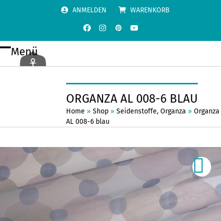
Skip
ANMELDEN
WARENKORB
to
content
Facebook
Instagram
Pinterest
YouTube
Menü
Open
Close
mobile
mobile
menu
menu
ORGANZA AL 008-6 BLAU
Home
»
Shop
»
Seidenstoffe
,
Organza
»
Organza
AL 008-6 blau