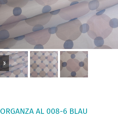
previous
next
slide
slide
ORGANZA AL 008-6 BLAU