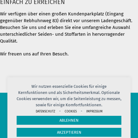
EINFACH ZU ERREICHEN
Wir verfügen über einen großen Kundenparkplatz (Eingang
gegenüber Rebhuhnweg 83) direkt vor unserem Ladengeschäft.
Besuchen Sie uns und erleben Sie eine umfangreiche Auswahl
unterschiedlicher Seiden- und Stoffarten in hervorragender
Qualität.
Wir freuen uns auf Ihren Besuch.
Wir nutzen essenzielle Cookies für einige
Kernfunktionen und als Sicherheitsmerkmal. Optionale
Cookies verwenden wir, um die Seitenleistung zu messen,
sowie für einige Komfortfunktionen.
© 2026 PORT OF SILK
-
-
DATENSCHUTZ
COOKIES
IMPRESSUM
IMPRESSUM
AGB
DATENSCHUTZ
VERSAND
KONTAKT
ABLEHNEN
COOKIES
JOBS
HERSTELLERINFORMATION
WIDERRUF
AKZEPTIEREN