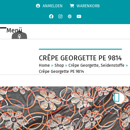
Skip
ANMELDEN
WARENKORB
to
content
Facebook
Instagram
Pinterest
YouTube
Menü
Open
Close
mobile
mobile
menu
menu
CRÊPE GEORGETTE PE 9814
Home
»
Shop
»
Crêpe Georgette
,
Seidenstoffe
»
Crêpe Georgette PE 9814