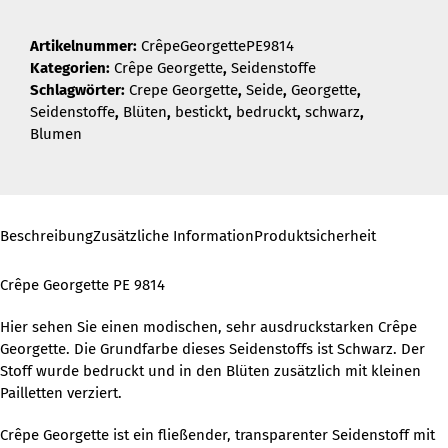
Artikelnummer:
CrêpeGeorgettePE9814
Kategorien:
Crêpe Georgette
,
Seidenstoffe
Schlagwörter:
Crepe Georgette
,
Seide
,
Georgette
,
Seidenstoffe
,
Blüten
,
bestickt
,
bedruckt
,
schwarz
,
Blumen
Beschreibung
Zusätzliche Information
Produktsicherheit
Crêpe Georgette PE 9814
Hier sehen Sie einen modischen, sehr ausdruckstarken Crêpe
Georgette. Die Grundfarbe dieses Seidenstoffs ist Schwarz. Der
Stoff wurde bedruckt und in den Blüten zusätzlich mit kleinen
Pailletten verziert.
Crêpe Georgette ist ein fließender, transparenter Seidenstoff mit