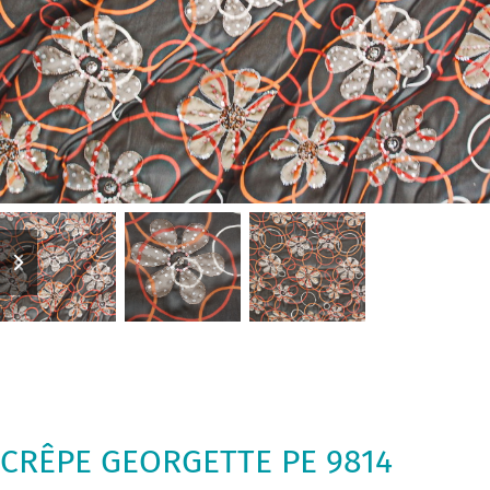
previous
next
slide
slide
CRÊPE GEORGETTE PE 9814