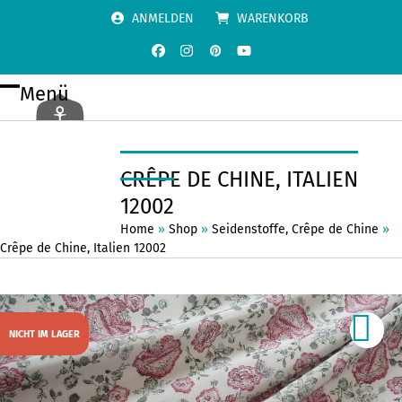
Skip
ANMELDEN
WARENKORB
to
content
Facebook
Instagram
Pinterest
YouTube
Menü
Open
Close
mobile
mobile
menu
menu
CRÊPE DE CHINE, ITALIEN
12002
Home
»
Shop
»
Seidenstoffe
,
Crêpe de Chine
»
Crêpe de Chine, Italien 12002
NICHT IM LAGER