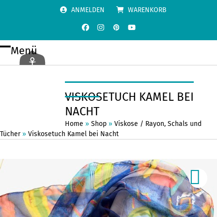
Skip
ANMELDEN
WARENKORB
to
content
Facebook
Instagram
Pinterest
YouTube
Menü
Open
Close
mobile
mobile
menu
menu
VISKOSETUCH KAMEL BEI
NACHT
Home
»
Shop
»
Viskose / Rayon
,
Schals und
Tücher
»
Viskosetuch Kamel bei Nacht