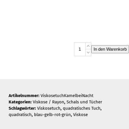
Viskosetuch
In den Warenkorb
Kamel
bei
Nacht
Menge
Artikelnummer:
ViskosetuchKamelbeiNacht
Kategorien:
Viskose / Rayon
,
Schals und Tücher
Schlagwörter:
Viskosetuch
,
quadratisches Tuch
,
quadratisch
,
blau-gelb-rot-grün
,
Viskose