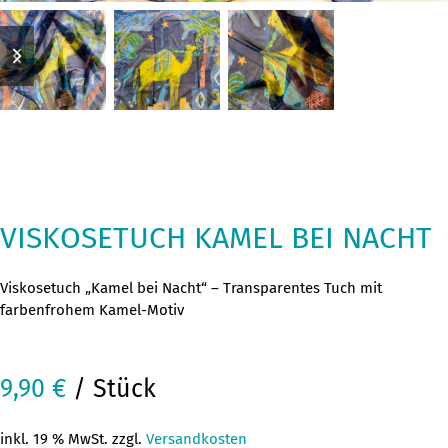
previous
next
slide
slide
VISKOSETUCH KAMEL BEI NACHT
Viskosetuch „Kamel bei Nacht“ – Transparentes Tuch mit
farbenfrohem Kamel-Motiv
9,90
€
/ Stück
inkl. 19 % MwSt. zzgl.
Versandkosten