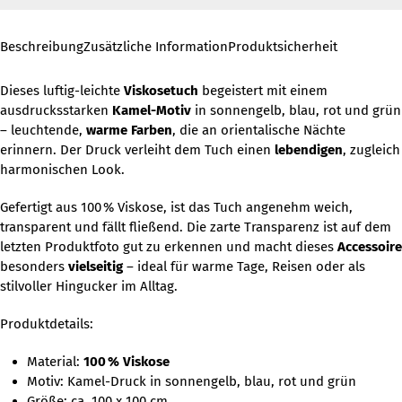
Beschreibung
Zusätzliche Information
Produktsicherheit
Dieses luftig-leichte
Viskosetuch
begeistert mit einem
ausdrucksstarken
Kamel-Motiv
in sonnengelb, blau, rot und grün
– leuchtende,
warme Farben
, die an orientalische Nächte
erinnern. Der Druck verleiht dem Tuch einen
lebendigen
, zugleich
harmonischen Look.
Gefertigt aus 100 % Viskose, ist das Tuch angenehm weich,
transparent und fällt fließend. Die zarte Transparenz ist auf dem
letzten Produktfoto gut zu erkennen und macht dieses
Accessoire
besonders
vielseitig
– ideal für warme Tage, Reisen oder als
stilvoller Hingucker im Alltag.
Produktdetails:
Material:
100 % Viskose
Motiv: Kamel-Druck in sonnengelb, blau, rot und grün
Größe: ca. 100 x 100 cm