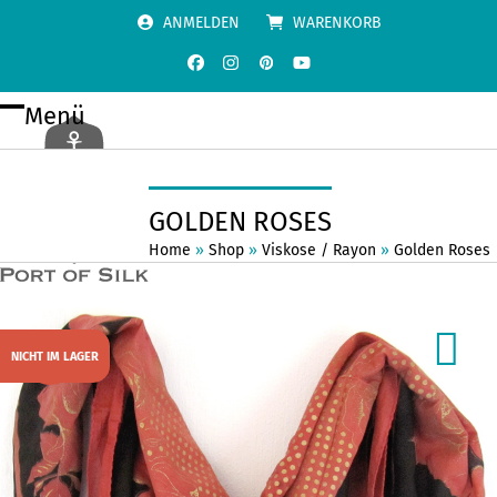
Skip
ANMELDEN
WARENKORB
to
content
Facebook
Instagram
Pinterest
YouTube
Menü
Open
Close
mobile
mobile
menu
menu
GOLDEN ROSES
Home
»
Shop
»
Viskose / Rayon
»
Golden Roses
NICHT IM LAGER
SALE