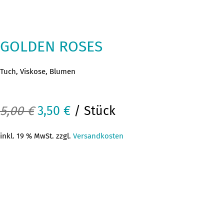
GOLDEN ROSES
Tuch, Viskose, Blumen
Ursprünglicher
Aktueller
5,00
€
3,50
€
/ Stück
Preis
Preis
inkl. 19 % MwSt. zzgl.
Versandkosten
war:
ist:
5,00 €
3,50 €.