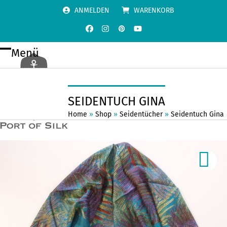
Skip
ANMELDEN
WARENKORB
to
content
Facebook
Instagram
Pinterest
YouTube
Menü
Open
Close
mobile
mobile
menu
menu
SEIDENTUCH GINA
Home
»
Shop
»
Seidentücher
»
Seidentuch Gina