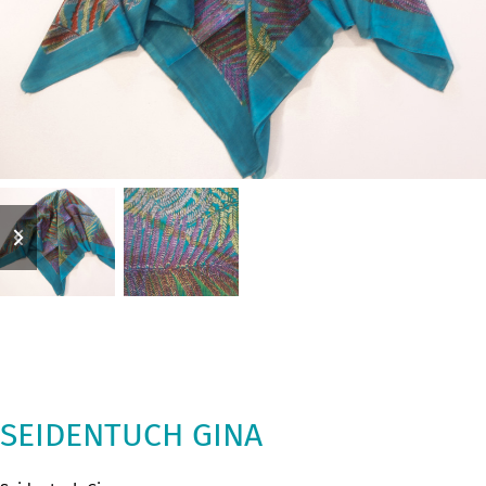
previous
next
slide
slide
SEIDENTUCH GINA