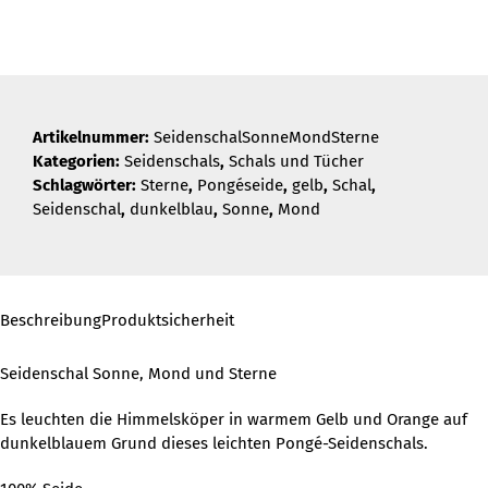
und
Sterne
Menge
Artikelnummer:
SeidenschalSonneMondSterne
Kategorien:
Seidenschals
,
Schals und Tücher
Schlagwörter:
Sterne
,
Pongéseide
,
gelb
,
Schal
,
Seidenschal
,
dunkelblau
,
Sonne
,
Mond
Beschreibung
Produktsicherheit
Seidenschal Sonne, Mond und Sterne
Es leuchten die Himmelsköper in warmem Gelb und Orange auf
dunkelblauem Grund dieses leichten Pongé-Seidenschals.