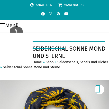
Skip
ANMELDEN
WARENKORB
to
content
Facebook
Instagram
Pinterest
YouTube
Menü
Open
Close
mobile
mobile
menu
menu
SEIDENSCHAL SONNE MOND
UND STERNE
Home
»
Shop
»
Seidenschals
,
Schals und Tücher
»
Seidenschal Sonne Mond und Sterne