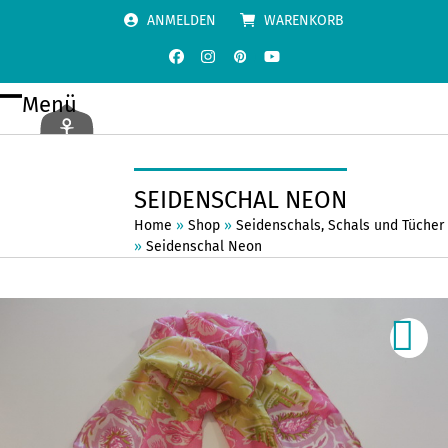
Skip
ANMELDEN
WARENKORB
to
content
Facebook
Instagram
Pinterest
YouTube
Menü
Open
Close
mobile
mobile
menu
menu
SEIDENSCHAL NEON
Home
»
Shop
»
Seidenschals
,
Schals und Tücher
»
Seidenschal Neon