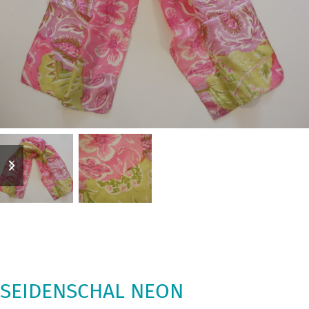
previous
next
slide
slide
SEIDENSCHAL NEON