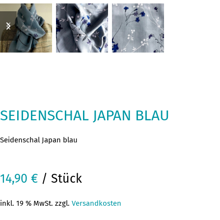
previous
next
slide
slide
SEIDENSCHAL JAPAN BLAU
Seidenschal Japan blau
14,90
€
/ Stück
inkl. 19 % MwSt. zzgl.
Versandkosten