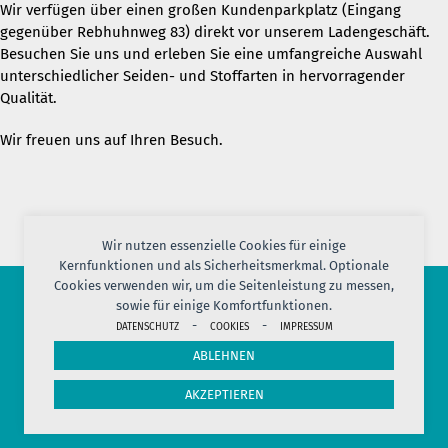
Wir verfügen über einen großen Kundenparkplatz (Eingang
gegenüber Rebhuhnweg 83) direkt vor unserem Ladengeschäft.
Besuchen Sie uns und erleben Sie eine umfangreiche Auswahl
unterschiedlicher Seiden- und Stoffarten in hervorragender
Qualität.
Wir freuen uns auf Ihren Besuch.
Wir nutzen essenzielle Cookies für einige
Kernfunktionen und als Sicherheitsmerkmal. Optionale
Cookies verwenden wir, um die Seitenleistung zu messen,
sowie für einige Komfortfunktionen.
-
-
© 2026 PORT OF SILK
DATENSCHUTZ
COOKIES
IMPRESSUM
IMPRESSUM
AGB
DATENSCHUTZ
VERSAND
KONTAKT
ABLEHNEN
COOKIES
JOBS
HERSTELLERINFORMATION
WIDERRUF
AKZEPTIEREN