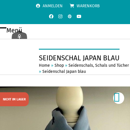
Skip
ANMELDEN
WARENKORB
to
content
Facebook
Instagram
Pinterest
YouTube
Menü
Open
Close
mobile
mobile
menu
menu
SEIDENSCHAL JAPAN BLAU
Home
»
Shop
»
Seidenschals
,
Schals und Tücher
»
Seidenschal Japan blau
NICHT IM LAGER