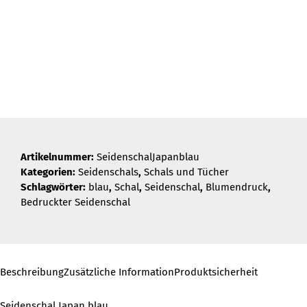
Artikelnummer:
SeidenschalJapanblau
Kategorien:
Seidenschals
,
Schals und Tücher
Schlagwörter:
blau
,
Schal
,
Seidenschal
,
Blumendruck
,
Bedruckter Seidenschal
Beschreibung
Zusätzliche Information
Produktsicherheit
Seidenschal Japan blau