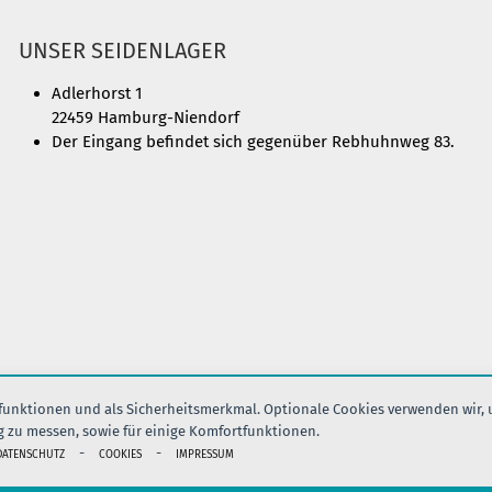
UNSER SEIDENLAGER
Adlerhorst 1
22459 Hamburg-Niendorf
Der Eingang befindet sich gegenüber Rebhuhnweg 83.
nfunktionen und als Sicherheitsmerkmal. Optionale Cookies verwenden wir,
g zu messen, sowie für einige Komfortfunktionen.
IMPRESSUM
AGB
DATENSCHUTZ
VERSAND
KONTAK
-
-
DATENSCHUTZ
COOKIES
IMPRESSUM