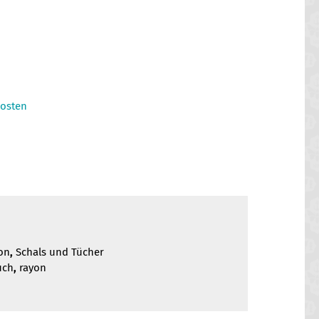
osten
on
,
Schals und Tücher
uch
,
rayon