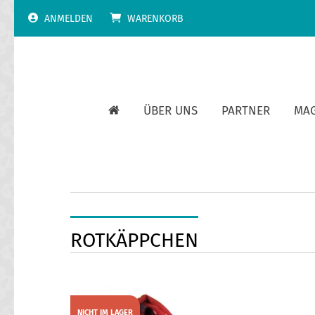
Skip
ANMELDEN
WARENKORB
to
content
ÜBER UNS
PARTNER
MA
ROTKÄPPCHEN
NICHT IM LAGER