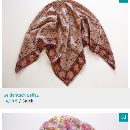
F
Seidentuch Bella2
14,90
€
/ Stück
F