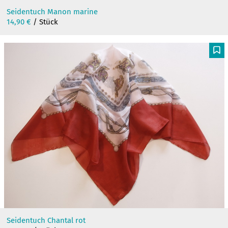
Seidentuch Manon marine
14,90
€
/ Stück
F
Seidentuch Chantal rot