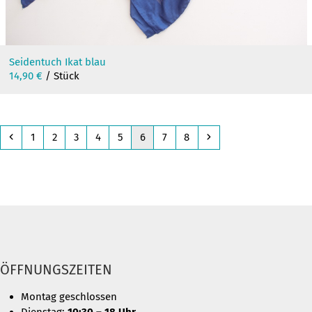
Seidentuch Ikat blau
14,90
€
/ Stück
Previous
Page
Page
Page
Page
Page
Page
Page
Page
Next
1
2
3
4
5
6
7
8
ÖFFNUNGSZEITEN
Montag geschlossen