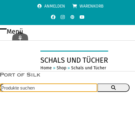
Skip
ANMELDEN
WARENKORB
to
content
Facebook
Instagram
Pinterest
YouTube
Menü
Open
Close
mobile
mobile
menu
menu
SCHALS UND TÜCHER
Home
»
Shop
»
Schals und Tücher
Produkte
suchen