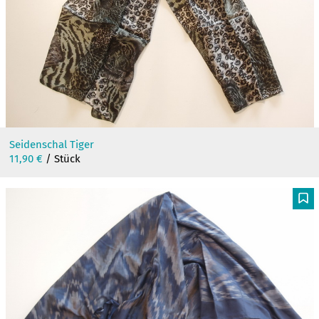
Seidenschal Tiger
11,90
€
/ Stück
F