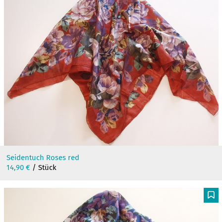
F
Seidentuch Roses red
14,90
€
/ Stück
F