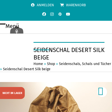
Skip
ANMELDEN
WARENKORB
to
content
Facebook
Instagram
Pinterest
YouTube
Menü
Open
Close
mobile
mobile
menu
menu
SEIDENSCHAL DESERT SILK
BEIGE
Home
»
Shop
»
Seidenschals
,
Schals und Tücher
»
Seidenschal Desert Silk beige
NICHT IM LAGER