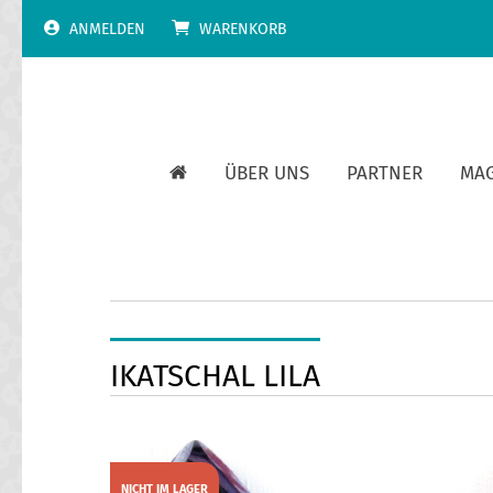
Skip
ANMELDEN
WARENKORB
to
content
ÜBER UNS
PARTNER
MA
IKATSCHAL LILA
NICHT IM LAGER