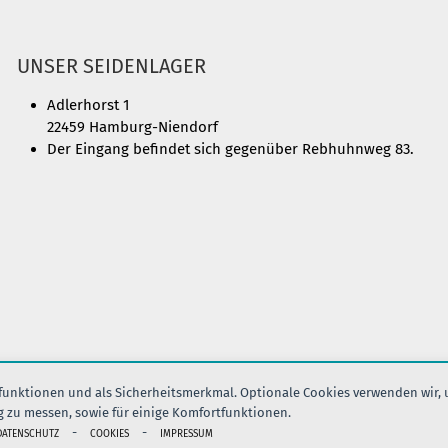
UNSER SEIDENLAGER
Adlerhorst 1
22459 Hamburg-Niendorf
Der Eingang befindet sich gegenüber Rebhuhnweg 83.
nfunktionen und als Sicherheitsmerkmal. Optionale Cookies verwenden wir,
g zu messen, sowie für einige Komfortfunktionen.
IMPRESSUM
AGB
DATENSCHUTZ
VERSAND
KONTAK
-
-
DATENSCHUTZ
COOKIES
IMPRESSUM