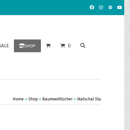
Facebook
Instagram
Pinterest
YouT
ALE
0
SHOP
Home
»
Shop
»
Baumwolltücher
»
Ikatschal lila