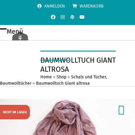
Skip
ANMELDEN
WARENKORB
to
content
Facebook
Instagram
Pinterest
YouTube
Menü
Open
Close
mobile
mobile
menu
menu
BAUMWOLLTUCH GIANT
ALTROSA
Home
»
Shop
»
Schals und Tücher
,
Baumwolltücher
»
Baumwolltuch Giant altrosa
NICHT IM LAGER