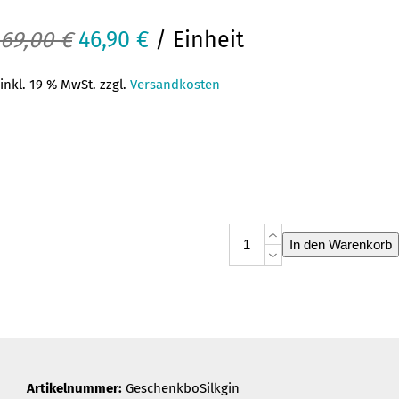
Ursprünglicher
Aktueller
69,00
€
46,90
€
/ Einheit
Preis
Preis
inkl. 19 % MwSt. zzgl.
Versandkosten
war:
ist:
69,00 €
46,90 €.
Silkgin
In den Warenkorb
Geschenkbox
Menge
Artikelnummer:
GeschenkboSilkgin