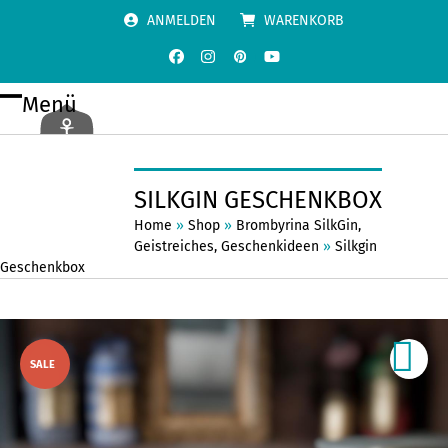
Skip
ANMELDEN
WARENKORB
to
content
Facebook
Instagram
Pinterest
YouTube
Menü
Open
Close
mobile
mobile
menu
menu
SILKGIN GESCHENKBOX
Home
»
Shop
»
Brombyrina SilkGin
,
Geistreiches
,
Geschenkideen
»
Silkgin
Geschenkbox
SALE