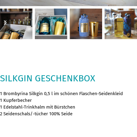
previous
next
slide
slide
SILKGIN GESCHENKBOX
1 Brombyrina Silkgin 0,5 l im schönen Flaschen-Seidenkleid
1 Kupferbecher
1 Edelstahl-Trinkhalm mit Bürstchen
2 Seidenschals/-tücher 100% Seide