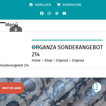
Skip
ANMELDEN
WARENKORB
to
content
Facebook
Instagram
Pinterest
YouTube
Menü
Open
Close
mobile
mobile
menu
menu
ORGANZA SONDERANGEBOT
214
Home
»
Shop
»
Organza
»
Organza
Sonderangebot 214
NICHT IM LAGER
SALE