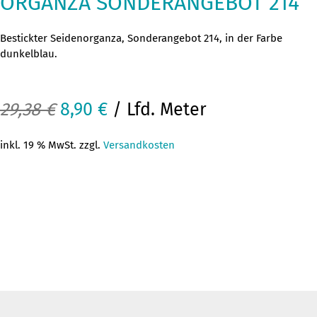
ORGANZA SONDERANGEBOT 214
Bestickter Seidenorganza, Sonderangebot 214, in der Farbe
dunkelblau.
Ursprünglicher
Aktueller
29,38
€
8,90
€
/ Lfd. Meter
Preis
Preis
inkl. 19 % MwSt. zzgl.
Versandkosten
war:
ist:
29,38 €
8,90 €.