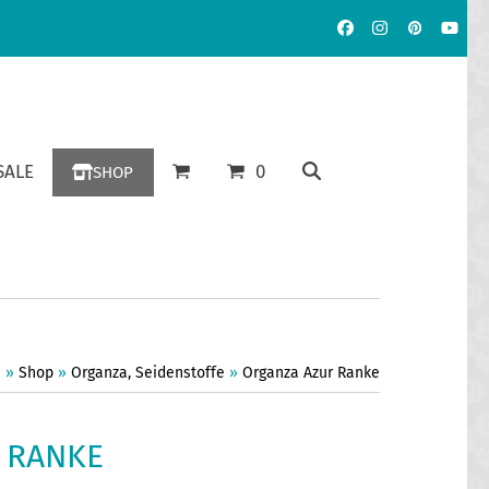
Facebook
Instagram
Pinterest
YouT
ALE
0
SHOP
e
»
Shop
»
Organza
,
Seidenstoffe
»
Organza Azur Ranke
 RANKE