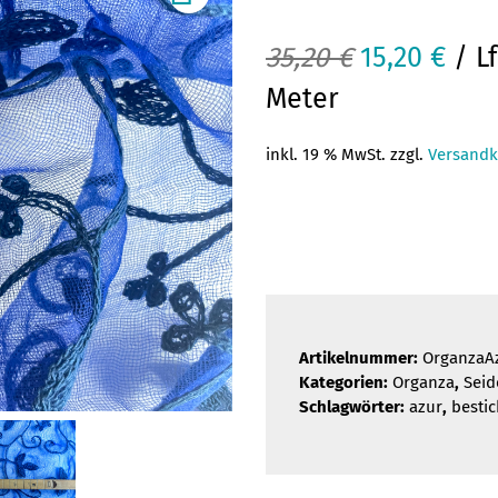
Ursprüngli
Aktu
35,20
€
15,20
€
/ Lf
Preis
Prei
Meter
war:
ist:
inkl. 19 % MwSt. zzgl.
Versandk
35,20 €
15,2
Artikelnummer:
OrganzaA
Kategorien:
Organza
,
Seid
Schlagwörter:
azur
,
bestic