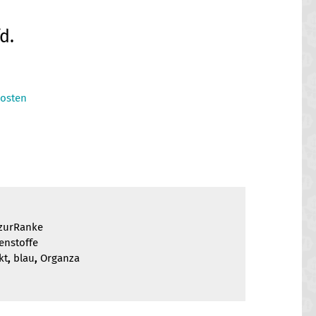
cher
eller
d.
s
osten
0 €.
zurRanke
enstoffe
kt
,
blau
,
Organza