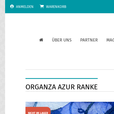
Skip
ANMELDEN
WARENKORB
to
content
ÜBER UNS
PARTNER
MA
ORGANZA AZUR RANKE
NICHT IM LAGER
SALE