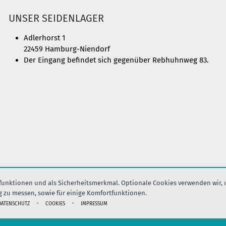
UNSER SEIDENLAGER
Adlerhorst 1
22459 Hamburg-Niendorf
Der Eingang befindet sich gegenüber Rebhuhnweg 83.
nfunktionen und als Sicherheitsmerkmal. Optionale Cookies verwenden wir,
g zu messen, sowie für einige Komfortfunktionen.
IMPRESSUM
AGB
DATENSCHUTZ
VERSAND
KONTAK
-
-
DATENSCHUTZ
COOKIES
IMPRESSUM