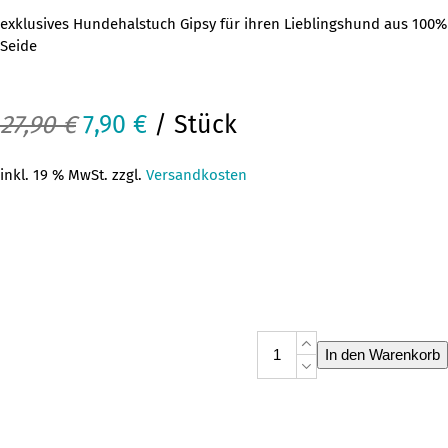
exklusives Hundehalstuch Gipsy für ihren Lieblingshund aus 100%
Seide
Ursprünglicher
Aktueller
27,90
€
7,90
€
/ Stück
Preis
Preis
inkl. 19 % MwSt. zzgl.
Versandkosten
war:
ist:
27,90 €
7,90 €.
Hundehalstuch
In den Warenkorb
Gipsy
Menge