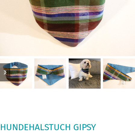
previous
next
slide
slide
HUNDEHALSTUCH GIPSY