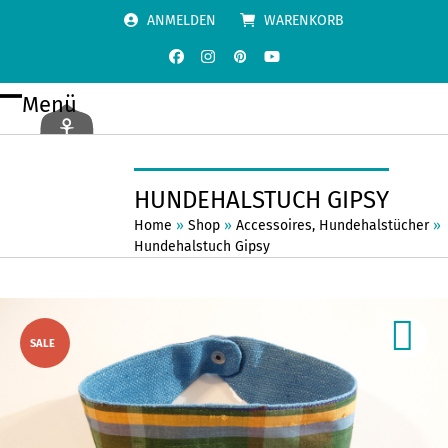
Skip
ANMELDEN
WARENKORB
to
content
Facebook
Instagram
Pinterest
YouTube
Menü
Open
Close
mobile
mobile
menu
menu
HUNDEHALSTUCH GIPSY
Home
»
Shop
»
Accessoires
,
Hundehalstücher
»
Hundehalstuch Gipsy
SALE