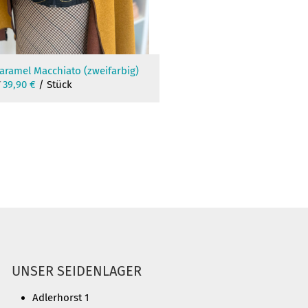
aramel Macchiato (zweifarbig)
Ursprünglicher
Aktueller
39,90
€
/ Stück
Preis
Preis
war:
ist:
49,90 €
39,90 €.
UNSER SEIDENLAGER
Adlerhorst 1