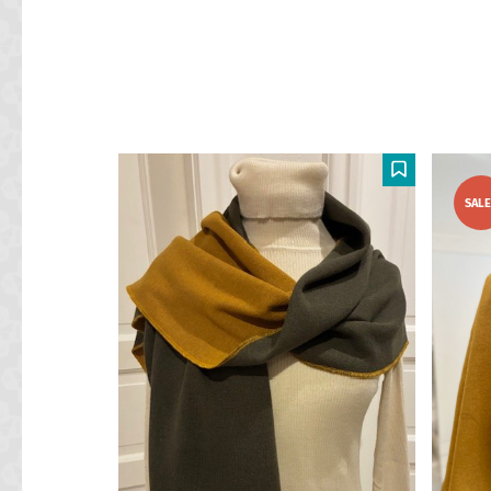
F
SAL