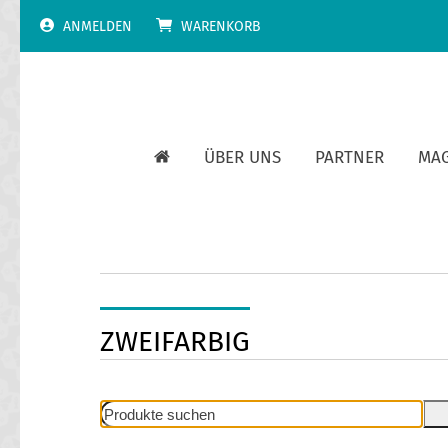
Skip
ANMELDEN
WARENKORB
to
content
ÜBER UNS
PARTNER
MA
ZWEIFARBIG
Produkte
suchen