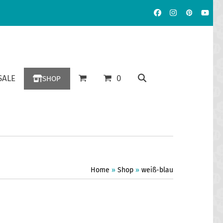
Facebook
Instagram
Pinterest
YouT
ALE
0
SHOP
Home
»
Shop
»
weiß-blau