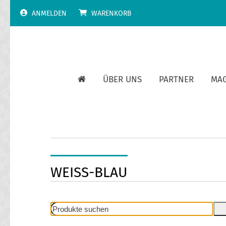
Skip
ANMELDEN
WARENKORB
to
content
ÜBER UNS
PARTNER
MA
WEISS-BLAU
Produkte
suchen