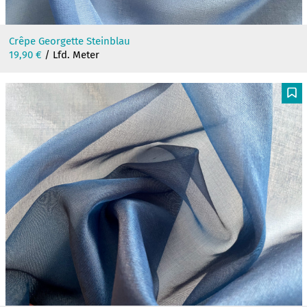
Crêpe Georgette Steinblau
19,90
€
/ Lfd. Meter
F