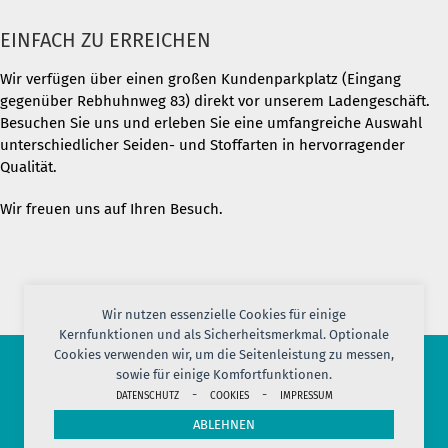
EINFACH ZU ERREICHEN
Wir verfügen über einen großen Kundenparkplatz (Eingang
gegenüber Rebhuhnweg 83) direkt vor unserem Ladengeschäft.
Besuchen Sie uns und erleben Sie eine umfangreiche Auswahl
unterschiedlicher Seiden- und Stoffarten in hervorragender
Qualität.
Wir freuen uns auf Ihren Besuch.
Wir nutzen essenzielle Cookies für einige
Kernfunktionen und als Sicherheitsmerkmal. Optionale
Cookies verwenden wir, um die Seitenleistung zu messen,
sowie für einige Komfortfunktionen.
© 2026 PORT OF SILK
-
-
DATENSCHUTZ
COOKIES
IMPRESSUM
IMPRESSUM
AGB
DATENSCHUTZ
VERSAND
KONTAKT
ABLEHNEN
COOKIES
JOBS
HERSTELLERINFORMATION