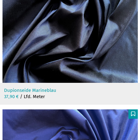
Dupionseide Marineblau
37,90
€
/ Lfd. Meter
F