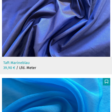
Taft Marineblau
39,90
€
/ Lfd. Meter
F