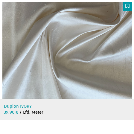
war:
ist:
15,90 €
5,00 €.
F
Dupion IVORY
39,90
€
/ Lfd. Meter