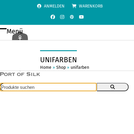
Skip
ANMELDEN
WARENKORB
to
content
Facebook
Instagram
Pinterest
YouTube
Menü
Open
Close
mobile
mobile
menu
menu
UNIFARBEN
Home
»
Shop
»
unifarben
Produkte
suchen