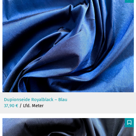
F
Dupionseide Royalblack – Blau
37,90
€
/ Lfd. Meter
F