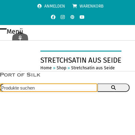
Skip
ANMELDEN
WARENKORB
to
content
Facebook
Instagram
Pinterest
YouTube
Menü
Open
Close
mobile
mobile
menu
menu
STRETCHSATIN AUS SEIDE
Home
»
Shop
»
Stretchsatin aus Seide
Produkte
suchen