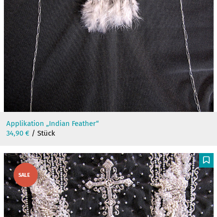
Applikation „Indian Feather“
34,90
€
/ Stück
F
SALE