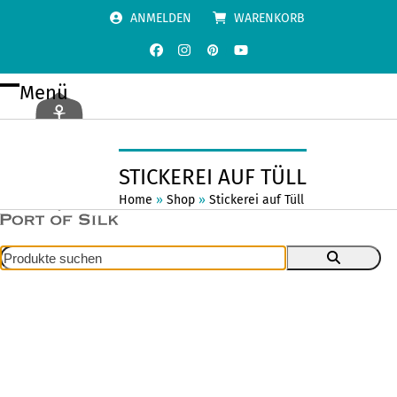
Skip
ANMELDEN
WARENKORB
to
content
Facebook
Instagram
Pinterest
YouTube
Menü
Open
Close
mobile
mobile
menu
menu
STICKEREI AUF TÜLL
Home
»
Shop
»
Stickerei auf Tüll
Produkte
suchen