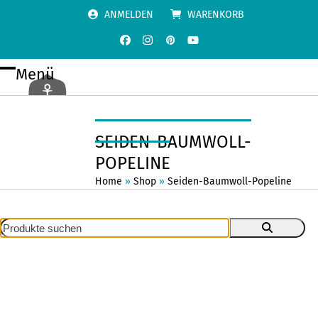
Skip
ANMELDEN
WARENKORB
to
content
Facebook
Instagram
Pinterest
YouTube
Menü
Open
Close
mobile
mobile
menu
menu
SEIDEN-BAUMWOLL-
POPELINE
Home
»
Shop
»
Seiden-Baumwoll-Popeline
Produkte
suchen