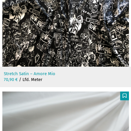
Stretch Satin – Amore Mio
70,90
€
/ Lfd. Meter
F