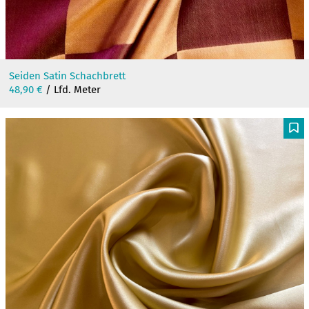
Seiden Satin Schachbrett
48,90
€
/ Lfd. Meter
F