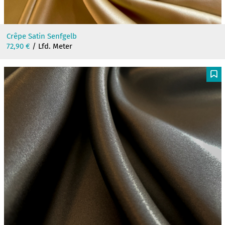
Crêpe Satin Senfgelb
72,90
€
/ Lfd. Meter
F