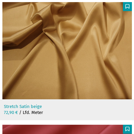
F
Stretch Satin beige
72,90
€
/ Lfd. Meter