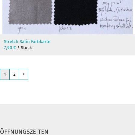
Stretch Satin Farbkarte
7,90
€
/ Stück
Page
Page
Next
1
2
ÖFFNUNGSZEITEN