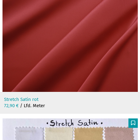
F
Stretch Satin rot
72,90
€
/ Lfd. Meter
F