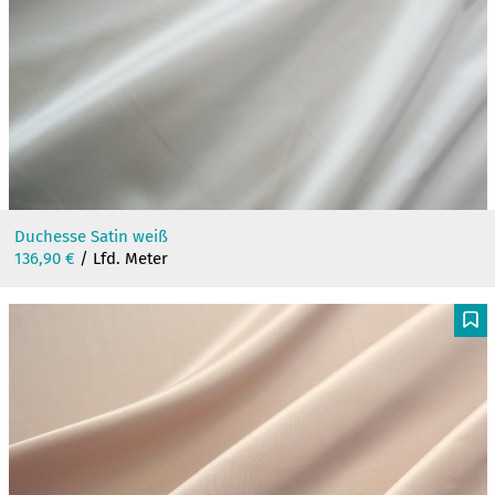
Duchesse Satin weiß
136,90
€
/ Lfd. Meter
F