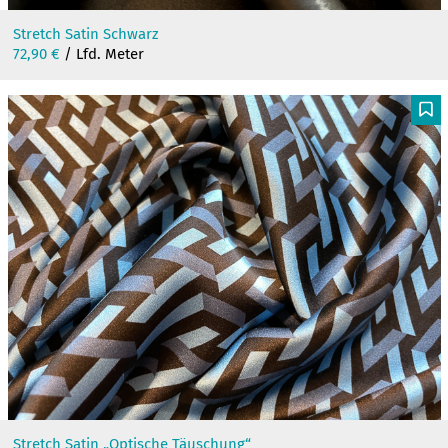
Stretch Satin Schwarz
72,90
€
/ Lfd. Meter
F
Stretch Satin „Optische Täuschung“