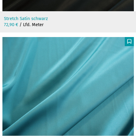
Stretch Satin schwarz
72,90
€
/ Lfd. Meter
F