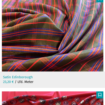
F
Satin Edinborough
23,20
€
/ Lfd. Meter
F