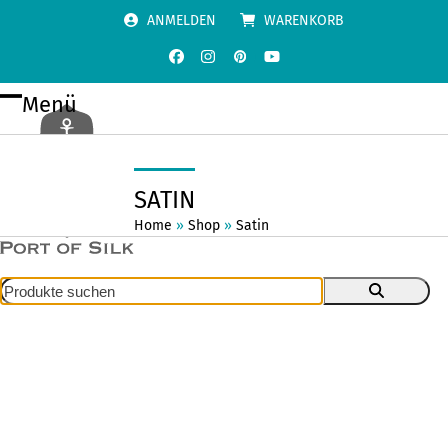
Skip
ANMELDEN
WARENKORB
to
content
Facebook
Instagram
Pinterest
YouTube
Menü
Open
Close
mobile
mobile
menu
menu
SATIN
Home
»
Shop
»
Satin
Produkte
suchen