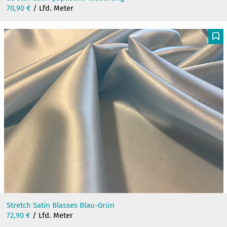
70,90
€
/ Lfd. Meter
F
Stretch Satin Blasses Blau-Grün
72,90
€
/ Lfd. Meter