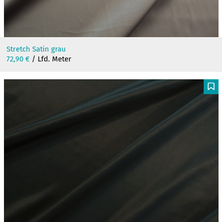
Stretch Satin grau
72,90
€
/ Lfd. Meter
F