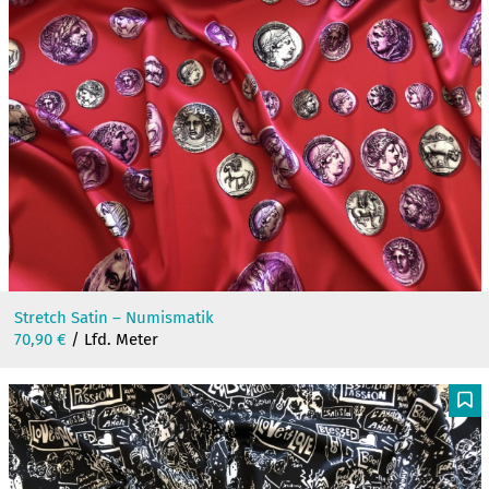
Stretch Satin – Numismatik
70,90
€
/ Lfd. Meter
F