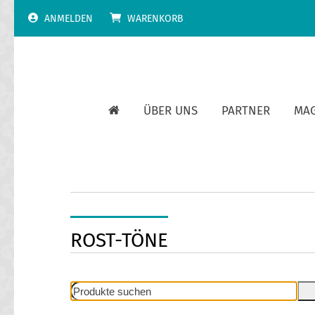
Skip
ANMELDEN
WARENKORB
to
content
ÜBER UNS
PARTNER
MA
ROST-TÖNE
Produkte
suchen