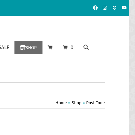
Facebook
Instagram
Pinterest
YouT
ALE
0
SHOP
Home
»
Shop
»
Rost-Töne