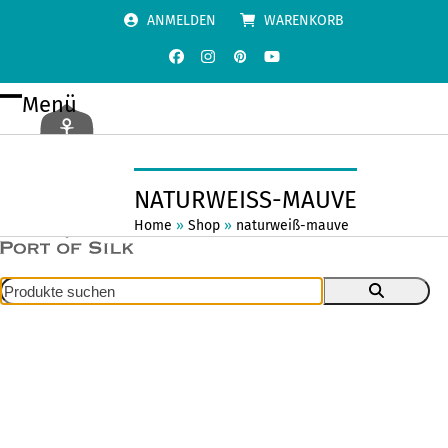
Skip
ANMELDEN
WARENKORB
to
content
Facebook
Instagram
Pinterest
YouTube
Menü
Open
Close
mobile
mobile
menu
menu
NATURWEISS-MAUVE
Home
»
Shop
»
naturweiß-mauve
Produkte
suchen