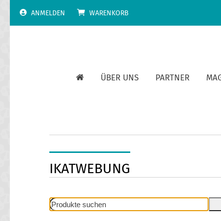
Skip
ANMELDEN
WARENKORB
to
content
ÜBER UNS
PARTNER
MA
IKATWEBUNG
Produkte
suchen