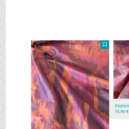
F
Dupions
19,90
€