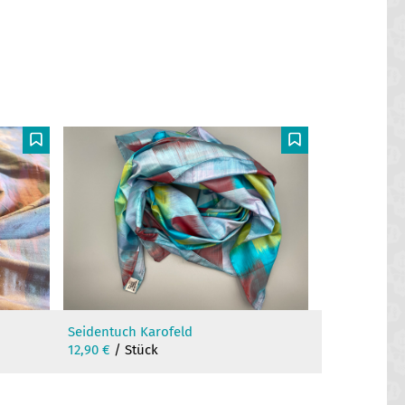
F
F
Seidentuch Karofeld
12,90
€
/ Stück