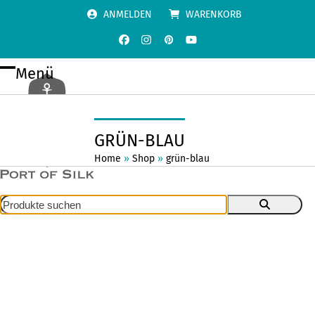
Skip
ANMELDEN
WARENKORB
to
content
Facebook
Instagram
Pinterest
YouTube
Menü
Open
Close
mobile
mobile
menu
menu
GRÜN-BLAU
Home
»
Shop
»
grün-blau
Produkte
suchen