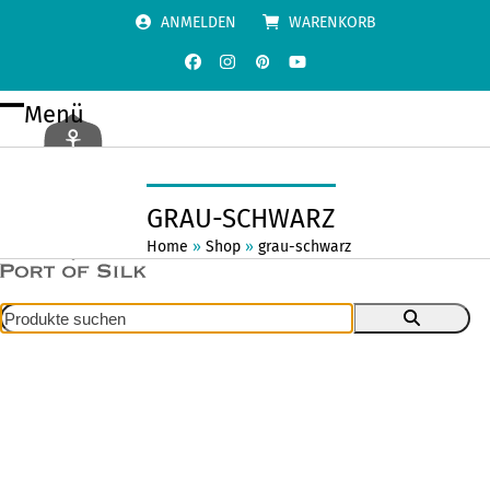
Skip
ANMELDEN
WARENKORB
to
content
Facebook
Instagram
Pinterest
YouTube
Menü
Open
Close
mobile
mobile
menu
menu
GRAU-SCHWARZ
Home
»
Shop
»
grau-schwarz
Produkte
suchen