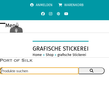
Skip
ANMELDEN
WARENKORB
to
content
Facebook
Instagram
Pinterest
YouTube
Menü
Open
Close
mobile
mobile
menu
menu
GRAFISCHE STICKEREI
Home
»
Shop
»
grafische Stickerei
Produkte
suchen