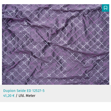
F
Dupion Seide ED 12527-5
41,20
€
/ Lfd. Meter