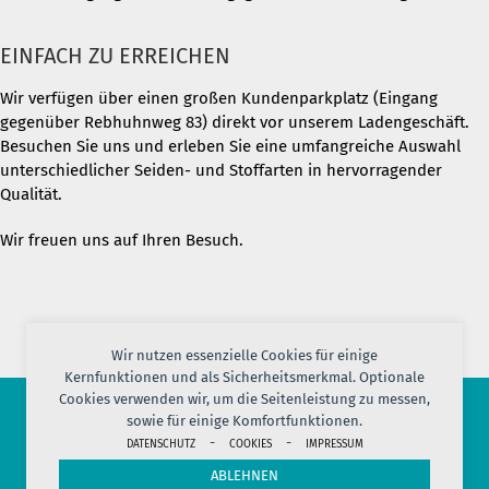
EINFACH ZU ERREICHEN
Wir verfügen über einen großen Kundenparkplatz (Eingang
gegenüber Rebhuhnweg 83) direkt vor unserem Ladengeschäft.
Besuchen Sie uns und erleben Sie eine umfangreiche Auswahl
unterschiedlicher Seiden- und Stoffarten in hervorragender
Qualität.
Wir freuen uns auf Ihren Besuch.
Wir nutzen essenzielle Cookies für einige
Kernfunktionen und als Sicherheitsmerkmal. Optionale
Cookies verwenden wir, um die Seitenleistung zu messen,
sowie für einige Komfortfunktionen.
© 2026 PORT OF SILK
-
-
DATENSCHUTZ
COOKIES
IMPRESSUM
IMPRESSUM
AGB
DATENSCHUTZ
VERSAND
KONTAKT
ABLEHNEN