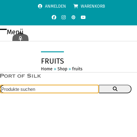
Skip
ANMELDEN
WARENKORB
to
content
Facebook
Instagram
Pinterest
YouTube
Menü
Open
Close
mobile
mobile
menu
menu
FRUITS
Home
»
Shop
»
fruits
Produkte
suchen