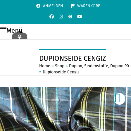
Skip
ANMELDEN
WARENKORB
to
content
Facebook
Instagram
Pinterest
YouTube
Menü
Open
Close
mobile
mobile
menu
menu
DUPIONSEIDE CENGIZ
Home
»
Shop
»
Dupion
,
Seidenstoffe
,
Dupion 90
»
Dupionseide Cengiz