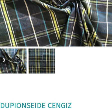
previous
next
slide
slide
DUPIONSEIDE CENGIZ