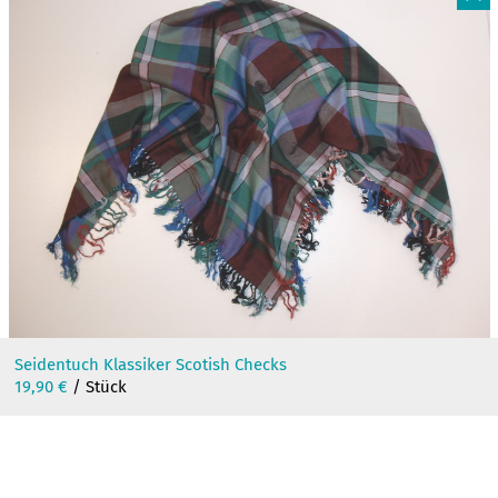
F
Seidentuch Klassiker Scotish Checks
19,90
€
/ Stück