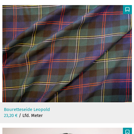
F
Bouretteseide Leopold
23,20
€
/ Lfd. Meter