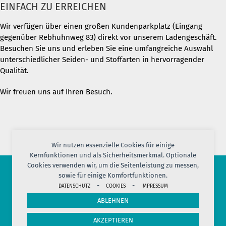
EINFACH ZU ERREICHEN
Wir verfügen über einen großen Kundenparkplatz (Eingang
gegenüber Rebhuhnweg 83) direkt vor unserem Ladengeschäft.
Besuchen Sie uns und erleben Sie eine umfangreiche Auswahl
unterschiedlicher Seiden- und Stoffarten in hervorragender
Qualität.
Wir freuen uns auf Ihren Besuch.
Wir nutzen essenzielle Cookies für einige
Kernfunktionen und als Sicherheitsmerkmal. Optionale
Cookies verwenden wir, um die Seitenleistung zu messen,
sowie für einige Komfortfunktionen.
© 2026 PORT OF SILK
-
-
DATENSCHUTZ
COOKIES
IMPRESSUM
IMPRESSUM
AGB
DATENSCHUTZ
VERSAND
KONTAKT
ABLEHNEN
COOKIES
JOBS
HERSTELLERINFORMATION
WIDERRUF
AKZEPTIEREN