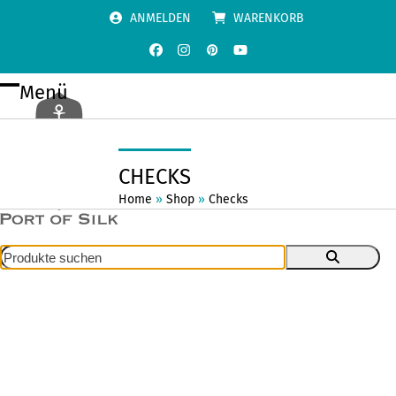
Skip
ANMELDEN
WARENKORB
to
content
Facebook
Instagram
Pinterest
YouTube
Menü
Open
Close
mobile
mobile
menu
menu
CHECKS
Home
»
Shop
»
Checks
Produkte
suchen