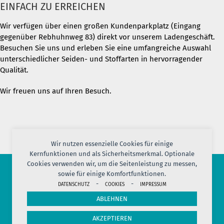
EINFACH ZU ERREICHEN
Wir verfügen über einen großen Kundenparkplatz (Eingang
gegenüber Rebhuhnweg 83) direkt vor unserem Ladengeschäft.
Besuchen Sie uns und erleben Sie eine umfangreiche Auswahl
unterschiedlicher Seiden- und Stoffarten in hervorragender
Qualität.
Wir freuen uns auf Ihren Besuch.
Wir nutzen essenzielle Cookies für einige
Kernfunktionen und als Sicherheitsmerkmal. Optionale
Cookies verwenden wir, um die Seitenleistung zu messen,
sowie für einige Komfortfunktionen.
-
-
© 2026 PORT OF SILK
DATENSCHUTZ
COOKIES
IMPRESSUM
IMPRESSUM
AGB
DATENSCHUTZ
VERSAND
KONTAKT
ABLEHNEN
COOKIES
JOBS
HERSTELLERINFORMATION
WIDERRUF
AKZEPTIEREN