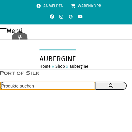
Skip
ANMELDEN
WARENKORB
to
content
Facebook
Instagram
Pinterest
YouTube
Menü
Open
Close
mobile
mobile
menu
menu
AUBERGINE
Home
»
Shop
»
aubergine
Produkte
suchen