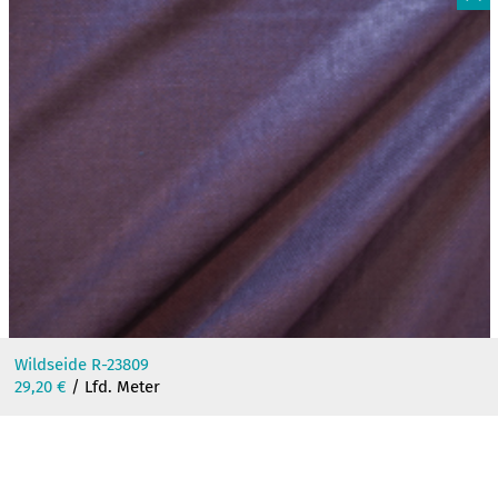
F
Wildseide R-23809
29,20
€
/ Lfd. Meter