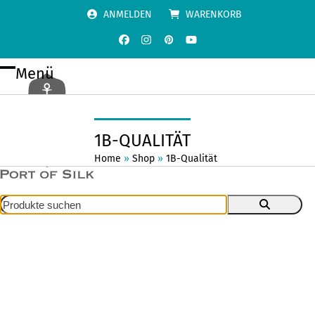
Skip
ANMELDEN
WARENKORB
to
content
Facebook
Instagram
Pinterest
YouTube
Menü
Open
Close
mobile
mobile
menu
menu
1B-QUALITÄT
Home
»
Shop
»
1B-Qualität
Produkte
suchen